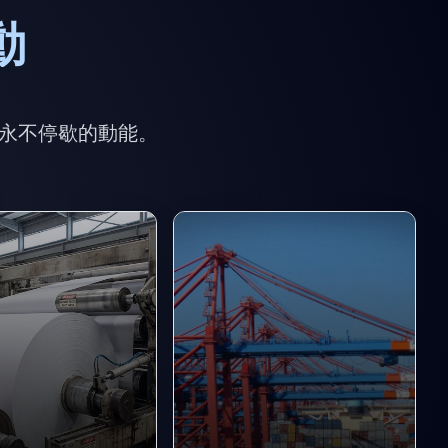
動
，
永不停歇的動能。